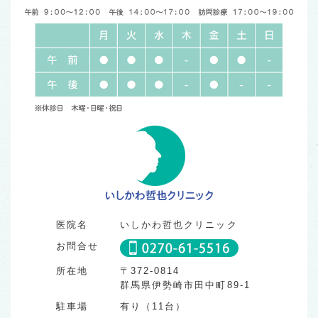
【8月の「プラセンタ注射」「美白・美肌注射」「にんにく
注射」接種可能な日程のお知らせ】
医院名
いしかわ哲也クリニック
予約は必要ありませんが、接種できない時間もございます。
お問合せ
カレンダーにてご確認ください。
⚠︎当院公式Instagramでは、翌月の予定も早めに掲載してお
所在地
〒372-0814
ります。
群馬県伊勢崎市田中町89-1
✴︎カレンダーの見方✴︎
駐車場
有り（11台）
★が記入してある日は、診療時間中すべて接種可能💉