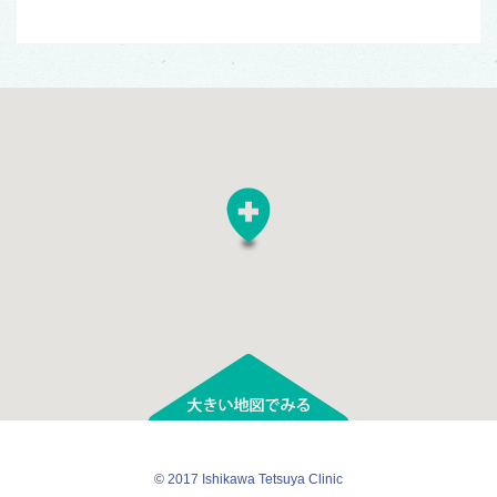
★と時間が書いてある日は、その時間まで接種可能💉
2026/06/30
【7月の「プラセンタ注射」「美白・美肌注射」「にんにく
注射」接種可能な日程のお知らせ】
© 2017
Ishikawa Tetsuya Clinic
予約は必要ありませんが、接種できない時間も