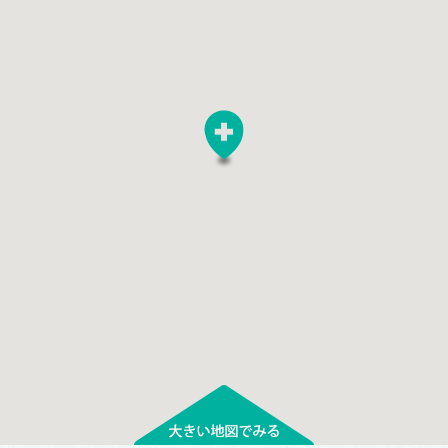
ございます。カレン
めに掲載しておりま
可能💉
可能💉